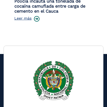
or
Policía incauta una tonelada de
La
de
cocaína camuflada entre carga de
de
cemento en el Cauca
Le
Leer más