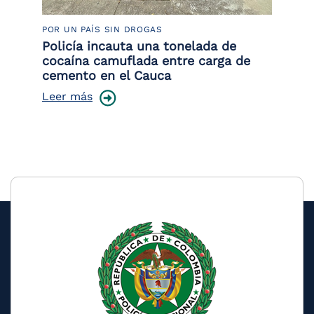
POR UN PAÍS SIN DROGAS
LU
or
Policía incauta una tonelada de
La
de
cocaína camuflada entre carga de
de
cemento en el Cauca
Le
Leer más