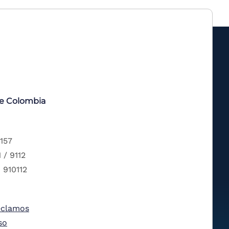
de Colombia
 157
 / 9112
 910112
eclamos
so