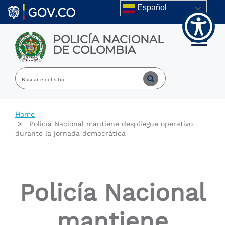
Welcome
Skip to main content
Español
to
All
in
POLICÍA NACIONAL
One
Toggle m
DE COLOMBIA
Accessibility
screen
reader.
To
start
the
All
Home
in
Policía Nacional mantiene despliegue operativo
One
durante la jornada democrática
Accessibility
screen
reader,
press
"Ctrl
Policía Nacional
+
/".
This
mantiene
shortcut
activates