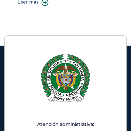
Leer más
Le
Atención administrativa: