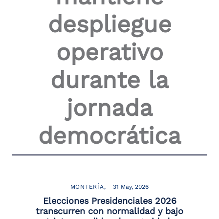
the
despliegue
screen
reader
to
operativo
help
you
navigate
durante la
and
interact
with
jornada
the
content.
democrática
MONTERÍA
31 May, 2026
Elecciones Presidenciales 2026
transcurren con normalidad y bajo