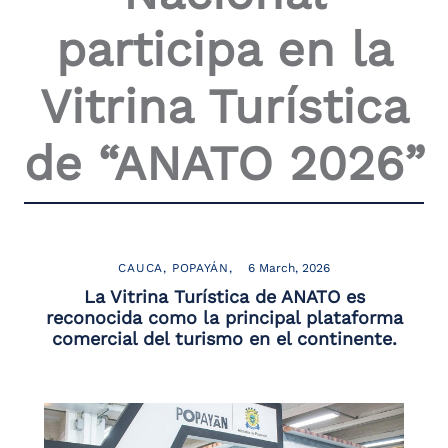
the
participa en la
screen
reader
to
Vitrina Turística
help
you
navigate
de “ANATO 2026”
and
interact
with
the
content.
CAUCA
POPAYÁN
6 March, 2026
La Vitrina Turística de ANATO es
reconocida como la principal plataforma
comercial del turismo en el continente.