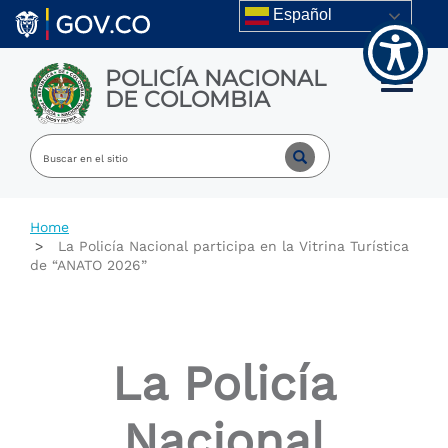
Welcome
Skip to main content
Español
to
All
in
POLICÍA NACIONAL
One
Toggle m
DE COLOMBIA
Accessibility
screen
reader.
To
start
the
All
Home
in
La Policía Nacional participa en la Vitrina Turística
One
de “ANATO 2026”
Accessibility
screen
reader,
press
"Ctrl
La Policía
+
/".
This
Nacional
shortcut
activates