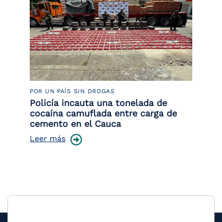
POR UN PAÍS SIN DROGAS
LU
or
Policía incauta una tonelada de
La
de
cocaína camuflada entre carga de
de
cemento en el Cauca
Le
Leer más