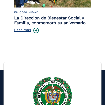
EN COMUNIDAD
PO
 la
La Dirección de Bienestar Social y
Po
Familia, conmemoró su aniversario
co
ce
Leer más
Le