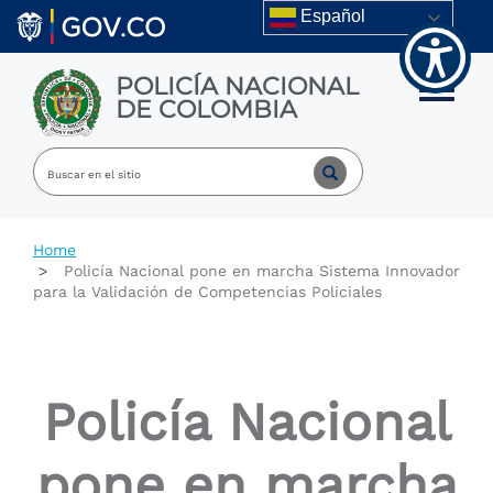
Welcome
Skip to main content
Español
to
All
in
POLICÍA NACIONAL
One
Toggle m
DE COLOMBIA
Accessibility
screen
reader.
To
start
the
All
Home
in
Policía Nacional pone en marcha Sistema Innovador
One
para la Validación de Competencias Policiales
Accessibility
screen
reader,
press
"Ctrl
Policía Nacional
+
/".
This
pone en marcha
shortcut
activates