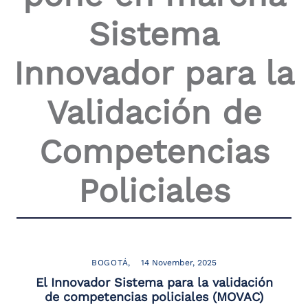
the
Sistema
screen
reader
to
Innovador para la
help
you
navigate
Validación de
and
interact
with
Competencias
the
content.
Policiales
BOGOTÁ
14 November, 2025
El Innovador Sistema para la validación
de competencias policiales (MOVAC)