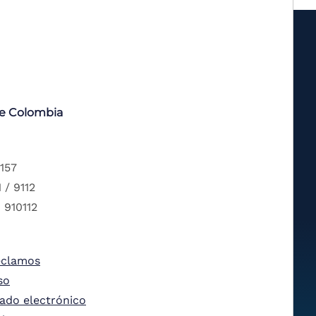
de Colombia
 157
 / 9112
 910112
eclamos
so
tado electrónico