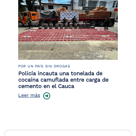
POR UN PAÍS SIN DROGAS
LU
Policía incauta una tonelada de
Tr
cocaína camuflada entre carga de
pr
cemento en el Cauca
lo
Leer más
Le