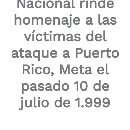
Nacional rinde
the
screen
homenaje a las
reader
to
help
víctimas del
you
navigate
and
ataque a Puerto
interact
with
the
Rico, Meta el
content.
pasado 10 de
julio de 1.999