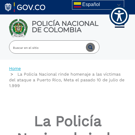
Welcome
Skip to main content
Español
to
All
in
POLICÍA NACIONAL
One
Toggle m
DE COLOMBIA
Accessibility
screen
reader.
To
start
the
All
Home
in
La Policía Nacional rinde homenaje a las víctimas
One
del ataque a Puerto Rico, Meta el pasado 10 de julio de
Accessibility
1.999
screen
reader,
press
"Ctrl
+
La Policía
/".
This
shortcut
activates