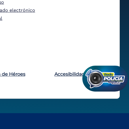
so
tado electrónico
al
n de Héroes
Accesibilidad