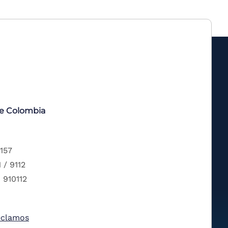
de Colombia
 157
 / 9112
 910112
eclamos