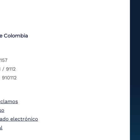
de Colombia
 157
 / 9112
 910112
eclamos
so
tado electrónico
al