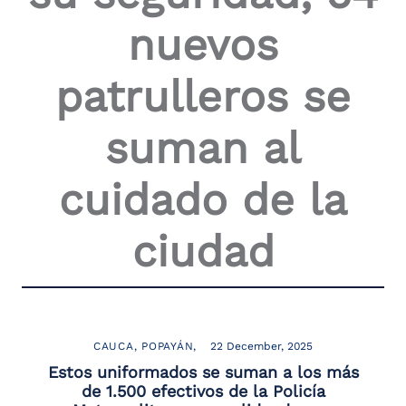
the
nuevos
screen
reader
to
patrulleros se
help
you
navigate
suman al
and
interact
with
cuidado de la
the
content.
ciudad
CAUCA
POPAYÁN
22 December, 2025
Estos uniformados se suman a los más
de 1.500 efectivos de la Policía