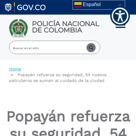
Welcome
Skip to main content
Español
to
All
in
POLICÍA NACIONAL
One
Toggle m
DE COLOMBIA
Accessibility
screen
reader.
To
start
the
All
Home
in
Popayán refuerza su seguridad, 54 nuevos
One
patrulleros se suman al cuidado de la ciudad
Accessibility
screen
reader,
press
"Ctrl
Popayán refuerza
+
/".
This
su seguridad, 54
shortcut
activates