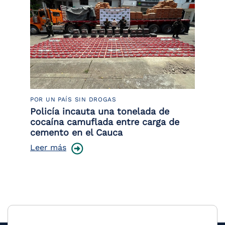
POR UN PAÍS SIN DROGAS
LU
Policía incauta una tonelada de
Tr
cocaína camuflada entre carga de
pr
cemento en el Cauca
lo
Leer más
Le