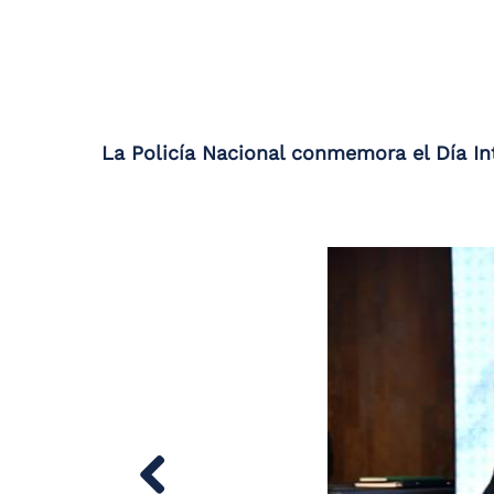
the
screen
reader
to
help
you
navigate
La Policía Nacional conmemora el Día Int
and
interact
with
the
content.