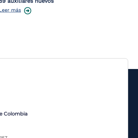
89 auxiliares nuevos
Leer más
de Colombia
 157