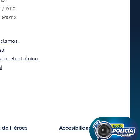
 / 9112
 910112
eclamos
so
tado electrónico
al
n de Héroes
Accesibilidad