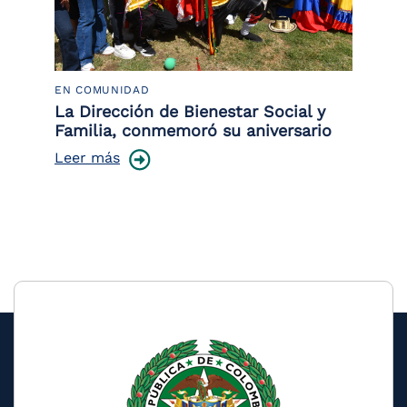
EN COMUNIDAD
PO
 la
La Dirección de Bienestar Social y
Po
Familia, conmemoró su aniversario
co
ce
Leer más
Le