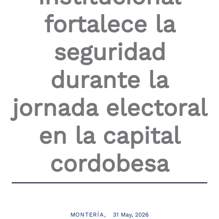
the
fortalece la
screen
reader
to
seguridad
help
you
navigate
durante la
and
interact
with
jornada electoral
the
content.
en la capital
cordobesa
MONTERÍA
31 May, 2026