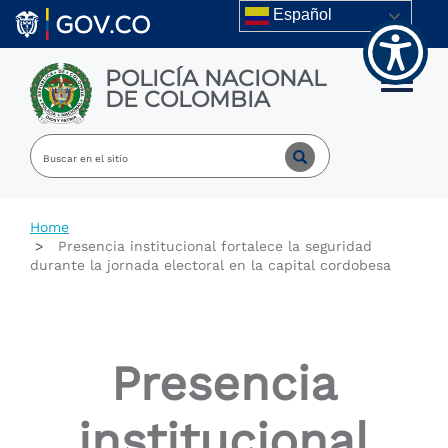
Welcome
Skip to main content
Español
to
All
in
POLICÍA NACIONAL
One
Toggle m
DE COLOMBIA
Accessibility
screen
reader.
To
start
the
All
Home
in
Presencia institucional fortalece la seguridad
One
durante la jornada electoral en la capital cordobesa
Accessibility
screen
reader,
press
"Ctrl
Presencia
+
/".
This
institucional
shortcut
activates