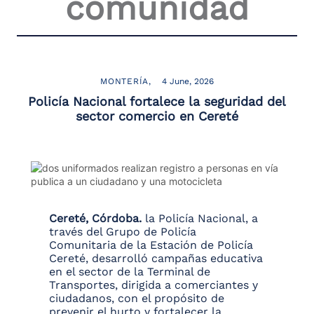
comunidad
the
screen
reader
to
help
you
MONTERÍA
4 June, 2026
navigate
Policía Nacional fortalece la seguridad del
and
sector comercio en Cereté
interact
with
the
content.
Cereté, Córdoba.
la Policía Nacional, a
través del Grupo de Policía
Comunitaria de la Estación de Policía
Cereté, desarrolló campañas educativa
en el sector de la Terminal de
Transportes, dirigida a comerciantes y
ciudadanos, con el propósito de
prevenir el hurto y fortalecer la