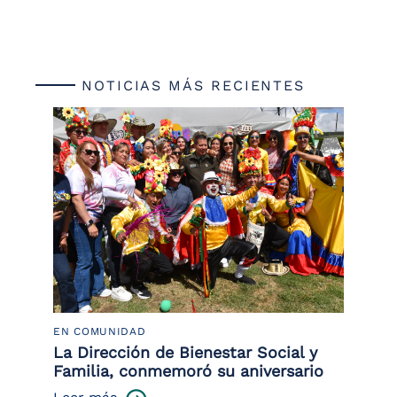
NOTICIAS MÁS RECIENTES
EN COMUNIDAD
PO
 la
La Dirección de Bienestar Social y
Po
Familia, conmemoró su aniversario
co
ce