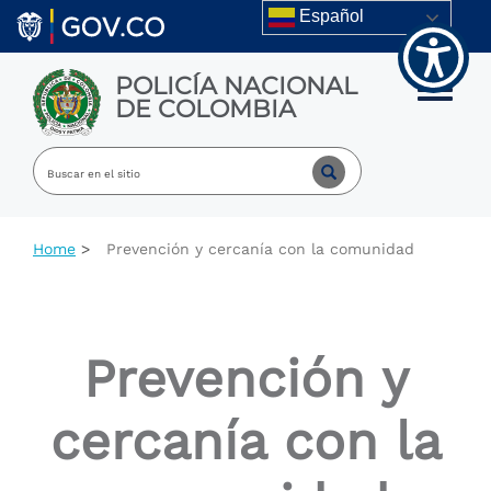
Welcome
Skip to main content
Español
to
All
in
POLICÍA NACIONAL
One
Toggle m
DE COLOMBIA
Accessibility
screen
reader.
To
start
the
All
Home
Prevención y cercanía con la comunidad
in
One
Accessibility
screen
reader,
Prevención y
press
"Ctrl
+
cercanía con la
/".
This
shortcut
activates