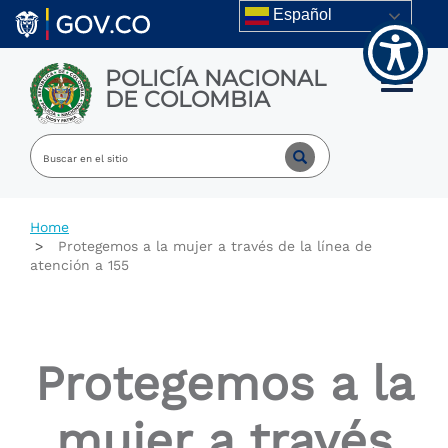
Welcome
Skip to main content
Español
to
All
in
POLICÍA NACIONAL
One
Toggle m
DE COLOMBIA
Accessibility
screen
reader.
To
start
the
All
Home
in
Protegemos a la mujer a través de la línea de
One
atención a 155
Accessibility
screen
reader,
press
"Ctrl
Protegemos a la
+
/".
This
mujer a través
shortcut
activates