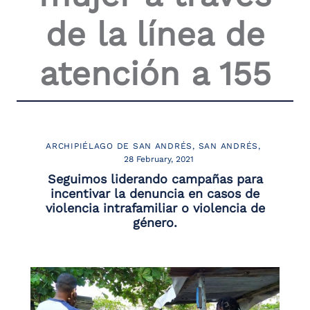
the
de la línea de
screen
reader
to
atención a 155
help
you
navigate
and
interact
with
the
ARCHIPIÉLAGO DE SAN ANDRÉS
SAN ANDRÉS
content.
28 February, 2021
Seguimos liderando campañas para
incentivar la denuncia en casos de
violencia intrafamiliar o violencia de
género.