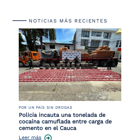
NOTICIAS MÁS RECIENTES
POR UN PAÍS SIN DROGAS
LU
Policía incauta una tonelada de
Tr
cocaína camuflada entre carga de
pr
cemento en el Cauca
lo
Leer más
Le