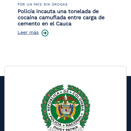
POR UN PAÍS SIN DROGAS
LU
or
Policía incauta una tonelada de
La
de
cocaína camuflada entre carga de
de
cemento en el Cauca
Le
Leer más