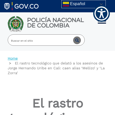
Welcome
Skip to main content
Español
to
All
in
POLICÍA NACIONAL
One
Toggle m
DE COLOMBIA
Accessibility
screen
reader.
To
start
the
All
Home
in
El rastro tecnológico que delató a los asesinos de
One
Jorge Hernando Uribe en Cali: caen alias ‘Mellizo’ y ‘La
Accessibility
Zorra’
screen
reader,
press
"Ctrl
+
El rastro
/".
This
shortcut
activates