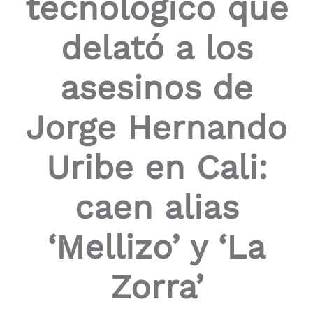
tecnológico que
the
screen
delató a los
reader
to
help
asesinos de
you
navigate
and
Jorge Hernando
interact
with
the
Uribe en Cali:
content.
caen alias
‘Mellizo’ y ‘La
Zorra’