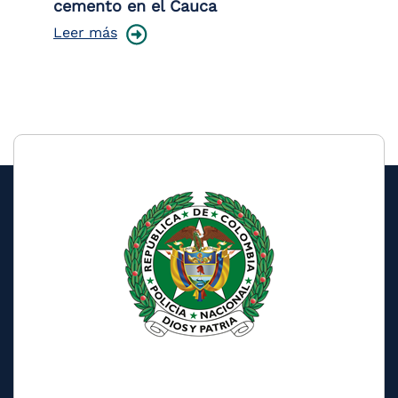
cemento en el Cauca
lo
Leer más
Le