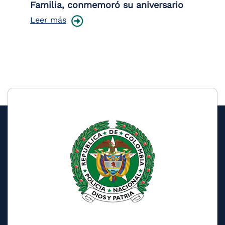
Familia, conmemoró su aniversario
co
ce
Leer más
Le