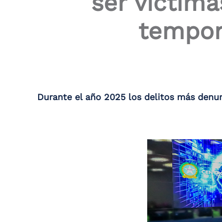
ser víctima
the
screen
tempor
reader
to
help
you
navigate
and
interact
with
Durante el año 2025 los delitos más denun
the
content.