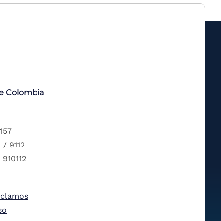
de Colombia
 157
 / 9112
 910112
eclamos
so