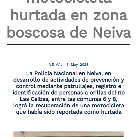
the
hurtada en zona
screen
reader
to
boscosa de Neiva
help
you
navigate
and
interact
with
the
NEIVA
11 May, 2026
content.
La Policía Nacional en Neiva, en
desarrollo de actividades de prevención y
control mediante patrullajes, registro e
identificación de personas a orillas del río
Las Ceibas, entre las comunas 6 y 8,
logró la recuperación de una motocicleta
que había sido reportada como hurtada