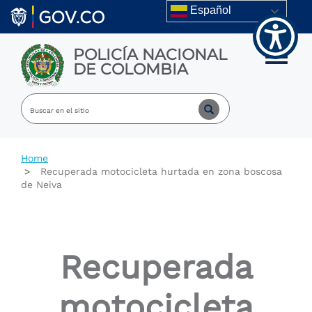
Welcome
Skip to main content
Español
to
All
in
POLICÍA NACIONAL
One
Toggle m
DE COLOMBIA
Accessibility
screen
reader.
To
start
the
All
Home
in
Recuperada motocicleta hurtada en zona boscosa
One
de Neiva
Accessibility
screen
reader,
press
"Ctrl
Recuperada
+
/".
This
motocicleta
shortcut
activates