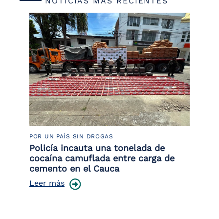
NOTICIAS MÁS RECIENTES
POR UN PAÍS SIN DROGAS
LU
or
Policía incauta una tonelada de
La
de
cocaína camuflada entre carga de
de
cemento en el Cauca
Le
Leer más