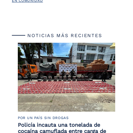
EN COMUNIDAD
NOTICIAS MÁS RECIENTES
POR UN PAÍS SIN DROGAS
LU
Policía incauta una tonelada de
Tr
cocaína camuflada entre carga de
pr