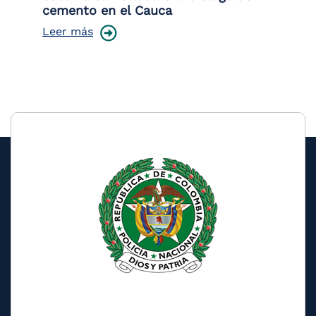
cemento en el Cauca
lo
Leer más
Le