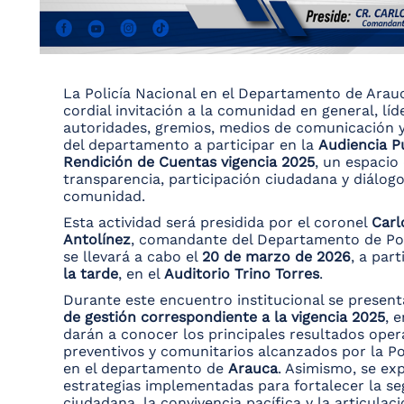
La Policía Nacional en el Departamento de Arau
cordial invitación a la comunidad en general, líd
autoridades, gremios, medios de comunicación 
del departamento a participar en la
Audiencia P
Rendición de Cuentas vigencia 2025
, un espacio
transparencia, participación ciudadana y diálogo
comunidad.
Esta actividad será presidida por el coronel
Carl
Antolínez
, comandante del Departamento de Pol
se llevará a cabo el
20 de marzo de 2026
, a part
la tarde
, en el
Auditorio Trino Torres
.
Durante este encuentro institucional se present
de gestión correspondiente a la vigencia 2025
, e
darán a conocer los principales resultados opera
preventivos y comunitarios alcanzados por la Po
en el departamento de
Arauca
. Asimismo, se ex
estrategias implementadas para fortalecer la se
ciudadana, la convivencia pacífica y la articulac