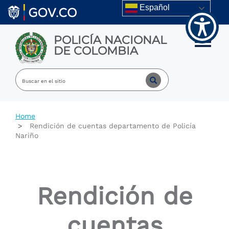
Welcome
Skip to main content
Español
to
All
in
POLICÍA NACIONAL
One
Toggle m
DE COLOMBIA
Accessibility
screen
reader.
To
start
the
All
Home
in
Rendición de cuentas departamento de Policía
One
Nariño
Accessibility
screen
reader,
press
"Ctrl
Rendición de
+
/".
This
cuentas
shortcut
activates