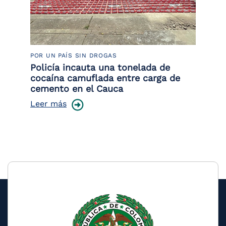
POR UN PAÍS SIN DROGAS
LU
Policía incauta una tonelada de
Tr
cocaína camuflada entre carga de
pr
cemento en el Cauca
lo
Leer más
Le