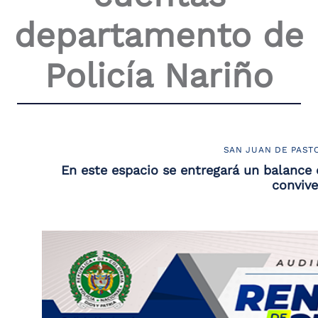
the
departamento de
screen
reader
to
Policía Nariño
help
you
navigate
and
interact
with
the
SAN JUAN DE PAST
content.
En este espacio se entregará un balance 
convive