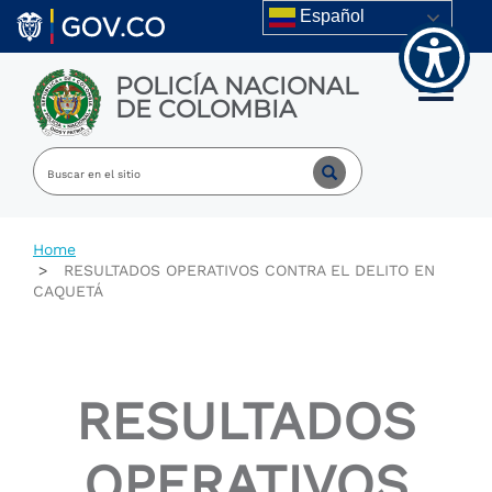
Welcome
Skip to main content
Español
to
All
in
POLICÍA NACIONAL
One
Toggle m
DE COLOMBIA
Accessibility
screen
reader.
To
start
the
All
Home
in
RESULTADOS OPERATIVOS CONTRA EL DELITO EN
One
CAQUETÁ
Accessibility
screen
reader,
press
"Ctrl
RESULTADOS
+
/".
This
OPERATIVOS
shortcut
activates