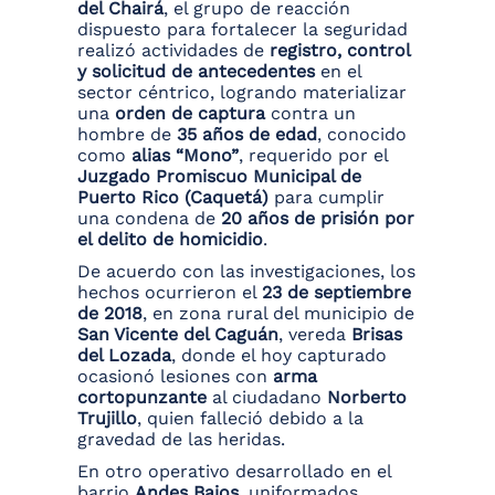
del Chairá
, el grupo de reacción
dispuesto para fortalecer la seguridad
realizó actividades de
registro, control
y solicitud de antecedentes
en el
sector céntrico, logrando materializar
una
orden de captura
contra un
hombre de
35 años de edad
, conocido
como
alias “Mono”
, requerido por el
Juzgado Promiscuo Municipal de
Puerto Rico (Caquetá)
para cumplir
una condena de
20 años de prisión por
el delito de homicidio
.
De acuerdo con las investigaciones, los
hechos ocurrieron el
23 de septiembre
de 2018
, en zona rural del municipio de
San Vicente del Caguán
, vereda
Brisas
del Lozada
, donde el hoy capturado
ocasionó lesiones con
arma
cortopunzante
al ciudadano
Norberto
Trujillo
, quien falleció debido a la
gravedad de las heridas.
En otro operativo desarrollado en el
barrio
Andes Bajos
, uniformados