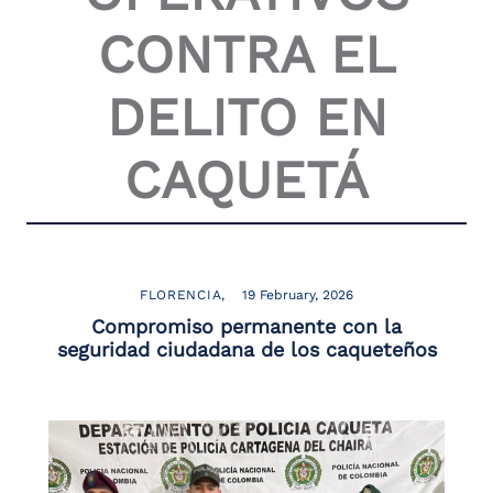
the
CONTRA EL
screen
reader
to
DELITO EN
help
you
navigate
CAQUETÁ
and
interact
with
the
content.
FLORENCIA
19 February, 2026
Compromiso permanente con la
seguridad ciudadana de los caqueteños