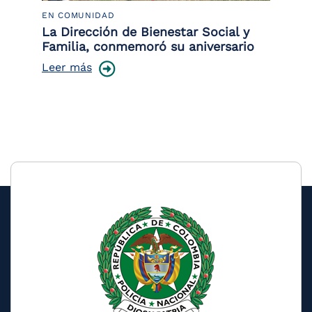
EN COMUNIDAD
PO
 la
La Dirección de Bienestar Social y
Po
Familia, conmemoró su aniversario
co
ce
Leer más
Le