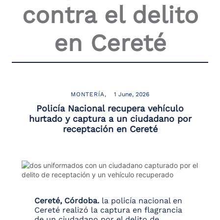
contra el delito
the
screen
reader
en Cereté
to
help
you
navigate
and
interact
with
MONTERÍA
1 June, 2026
the
Policía Nacional recupera vehículo
content.
hurtado y captura a un ciudadano por
receptación en Cereté
Cereté, Córdoba.
la policía nacional en
Cereté realizó la captura en flagrancia
de un ciudadano por el delito de