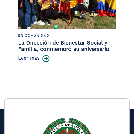
EN COMUNIDAD
PO
 la
La Dirección de Bienestar Social y
Po
Familia, conmemoró su aniversario
co
ce
Leer más
Le