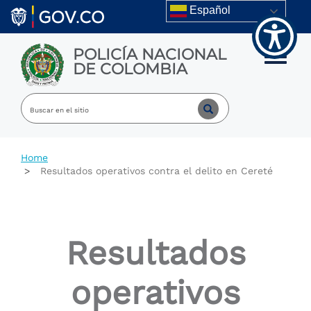
Welcome
Skip to main content
Español
to
All
in
POLICÍA NACIONAL
One
Toggle m
DE COLOMBIA
Accessibility
screen
reader.
To
start
the
All
Home
in
Resultados operativos contra el delito en Cereté
One
Accessibility
screen
reader,
press
Resultados
"Ctrl
+
/".
operativos
This
shortcut
activates