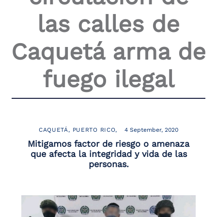
the
las calles de
screen
reader
to
Caquetá arma de
help
you
navigate
fuego ilegal
and
interact
with
the
content.
CAQUETÁ
PUERTO RICO
4 September, 2020
Mitigamos factor de riesgo o amenaza
que afecta la integridad y vida de las
personas.