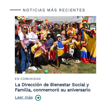
NOTICIAS MÁS RECIENTES
EN COMUNIDAD
PO
 la
La Dirección de Bienestar Social y
Po
Familia, conmemoró su aniversario
co
ce
Leer más
Le