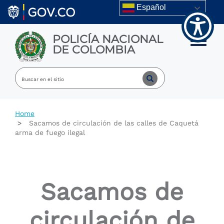
Welcome
Skip to main content
Español
to
All
in
POLICÍA NACIONAL
One
Toggle m
DE COLOMBIA
Accessibility
screen
reader.
To
start
the
All
Home
in
Sacamos de circulación de las calles de Caquetá
One
arma de fuego ilegal
Accessibility
screen
reader,
press
"Ctrl
Sacamos de
+
/".
This
circulación de
shortcut
activates