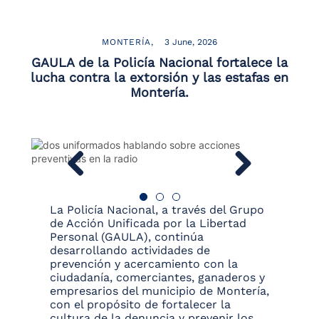
the
screen
reader
MONTERÍA
3 June, 2026
to
GAULA de la Policía Nacional fortalece la
help
lucha contra la extorsión y las estafas en
you
Montería.
navigate
and
interact
with
the
content.
La Policía Nacional, a través del Grupo
de Acción Unificada por la Libertad
Personal (GAULA), continúa
desarrollando actividades de
prevención y acercamiento con la
ciudadanía, comerciantes, ganaderos y
empresarios del municipio de Montería,
con el propósito de fortalecer la
cultura de la denuncia y prevenir los