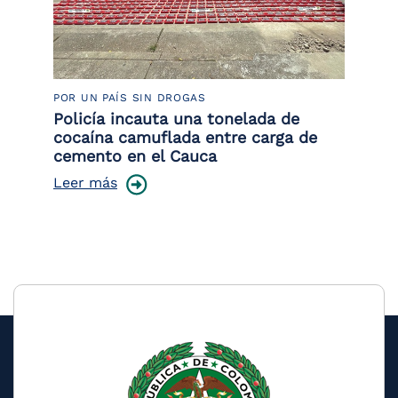
POR UN PAÍS SIN DROGAS
LU
Policía incauta una tonelada de
Tr
cocaína camuflada entre carga de
pr
cemento en el Cauca
lo
Leer más
Le