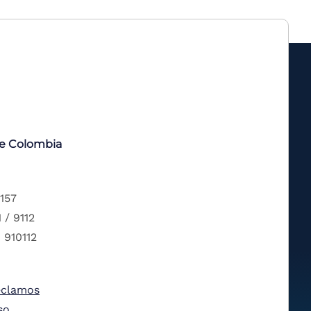
de Colombia
 157
 / 9112
 910112
eclamos
so