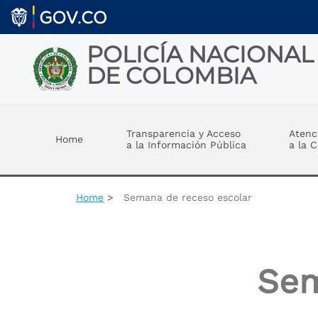
Welcome
Skip to main content
to
All
in
POLICÍA NACIONAL
One
DE COLOMBIA
Accessibility
screen
reader.
Toggle menu
To
start
Transparencia y Acceso
Atenc
Home
the
a la Información Pública
a la 
All
in
One
Accessibility
Home
Semana de receso escolar
screen
reader,
press
"Ctrl
+
Sem
/".
This
shortcut
activates