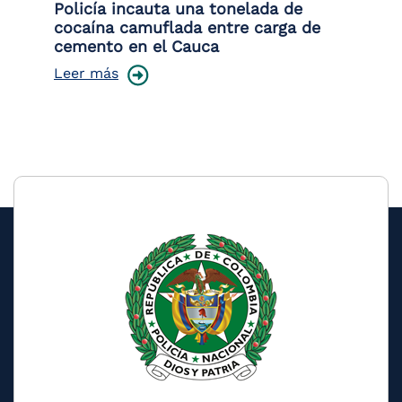
Policía incauta una tonelada de
Tr
cocaína camuflada entre carga de
pr
cemento en el Cauca
lo
Leer más
Le