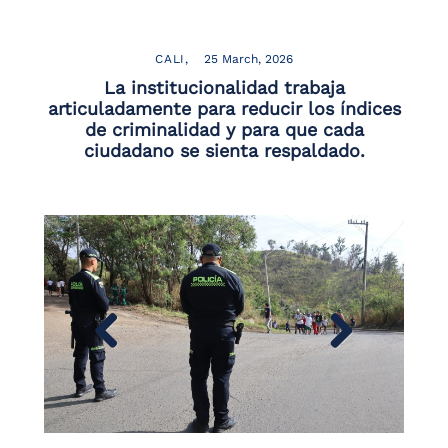
the
screen
reader
CALI
25 March, 2026
to
La institucionalidad trabaja
help
articuladamente para reducir los índices
you
de criminalidad y para que cada
navigate
ciudadano se sienta respaldado.
and
interact
with
the
content.