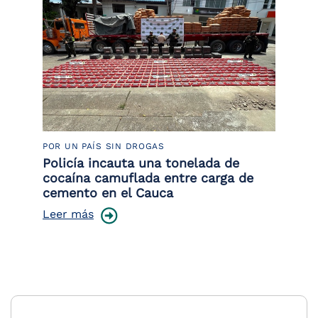
POR UN PAÍS SIN DROGAS
LU
or
Policía incauta una tonelada de
La
de
cocaína camuflada entre carga de
de
cemento en el Cauca
Le
Leer más