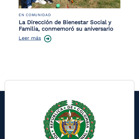
EN COMUNIDAD
PO
 la
La Dirección de Bienestar Social y
Po
Familia, conmemoró su aniversario
co
ce
Leer más
Le