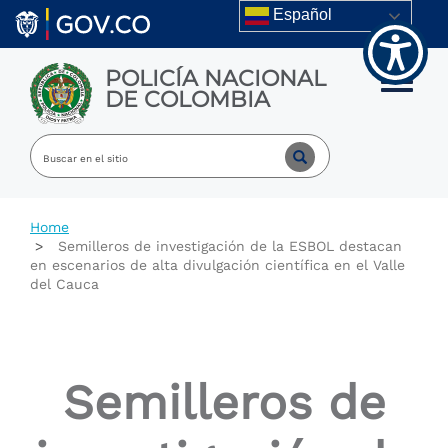
Welcome
Skip to main content
Español
to
All
in
POLICÍA NACIONAL
One
Toggle m
DE COLOMBIA
Accessibility
screen
reader.
To
start
the
All
Home
in
Semilleros de investigación de la ESBOL destacan
One
en escenarios de alta divulgación científica en el Valle
Accessibility
del Cauca
screen
reader,
press
"Ctrl
+
Semilleros de
/".
This
shortcut
activates