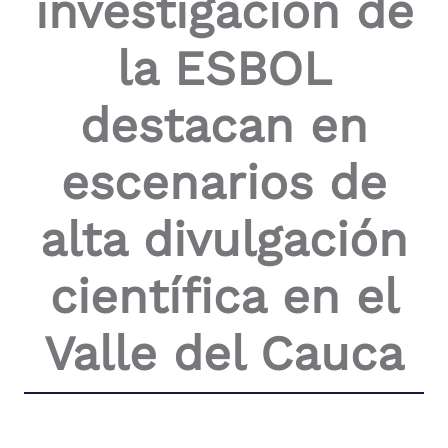
investigación de
the
screen
la ESBOL
reader
to
help
destacan en
you
navigate
and
escenarios de
interact
with
the
alta divulgación
content.
científica en el
Valle del Cauca