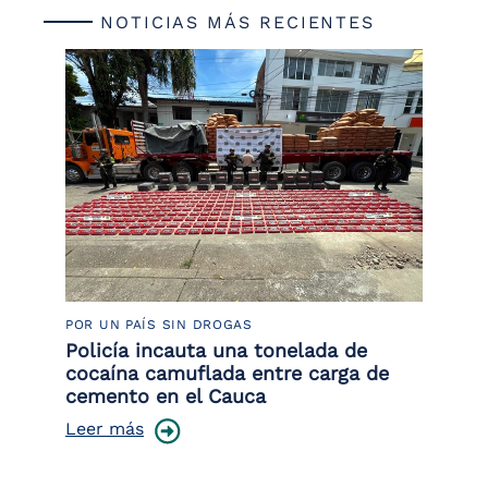
NOTICIAS MÁS RECIENTES
POR UN PAÍS SIN DROGAS
LU
Policía incauta una tonelada de
Tr
cocaína camuflada entre carga de
pr
cemento en el Cauca
lo
Leer más
Le