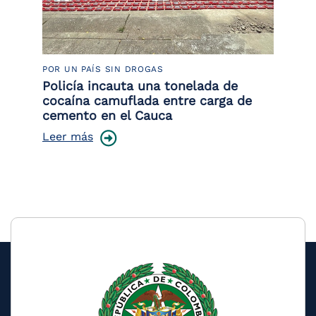
POR UN PAÍS SIN DROGAS
LU
Policía incauta una tonelada de
Tr
cocaína camuflada entre carga de
pr
cemento en el Cauca
lo
Leer más
Le