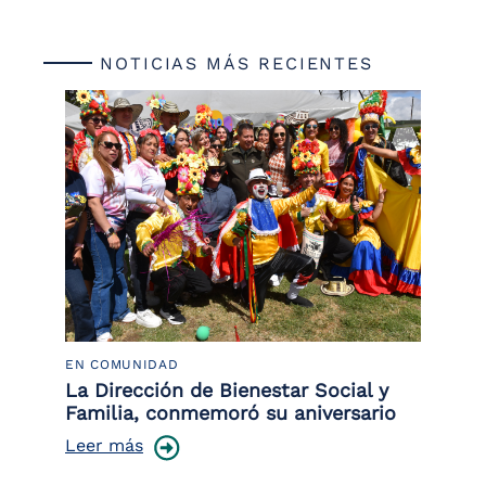
NOTICIAS MÁS RECIENTES
EN COMUNIDAD
PO
 la
La Dirección de Bienestar Social y
Po
Familia, conmemoró su aniversario
co
ce
Leer más
Le