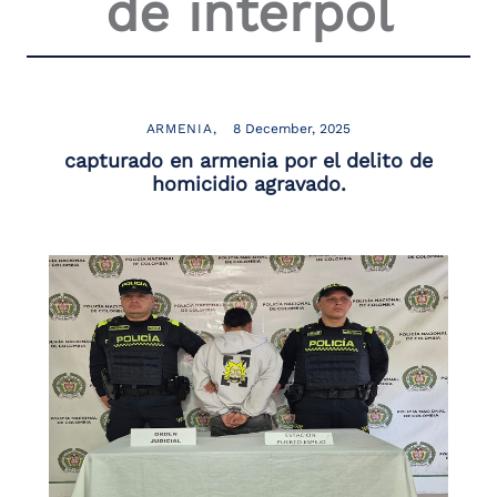
de interpol
the
screen
reader
to
help
you
ARMENIA
8 December, 2025
navigate
capturado en armenia por el delito de
and
homicidio agravado.
interact
with
the
content.