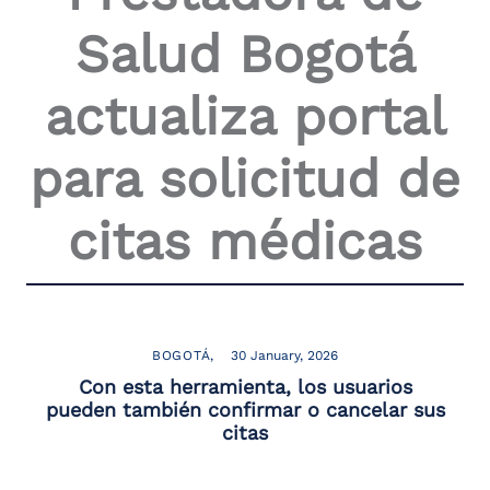
the
Salud Bogotá
screen
reader
to
actualiza portal
help
you
navigate
para solicitud de
and
interact
with
citas médicas
the
content.
BOGOTÁ
30 January, 2026
Con esta herramienta, los usuarios
pueden también confirmar o cancelar sus
citas