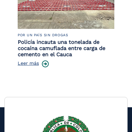
POR UN PAÍS SIN DROGAS
LU
Policía incauta una tonelada de
Tr
cocaína camuflada entre carga de
pr
cemento en el Cauca
lo
Leer más
Le