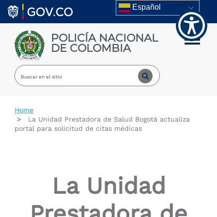
Welcome
Skip to main content
Español
to
All
in
POLICÍA NACIONAL
One
Toggle m
DE COLOMBIA
Accessibility
screen
reader.
To
start
the
All
Home
in
La Unidad Prestadora de Salud Bogotá actualiza
One
portal para solicitud de citas médicas
Accessibility
screen
reader,
press
"Ctrl
La Unidad
+
/".
This
Prestadora de
shortcut
activates