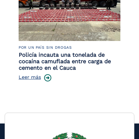
POR UN PAÍS SIN DROGAS
LU
or
Policía incauta una tonelada de
La
de
cocaína camuflada entre carga de
de
cemento en el Cauca
Le
Leer más