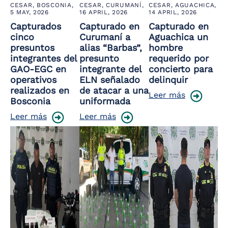
CESAR, BOSCONIA,
CESAR, CURUMANÍ,
CESAR, AGUACHICA,
5 MAY, 2026
16 APRIL, 2026
14 APRIL, 2026
Capturados
Capturado en
Capturado en
cinco
Curumaní a
Aguachica un
presuntos
alias “Barbas”,
hombre
integrantes del
presunto
requerido por
GAO-EGC en
integrante del
concierto para
operativos
ELN señalado
delinquir
realizados en
de atacar a una
Leer más
Bosconia
uniformada
Leer más
Leer más