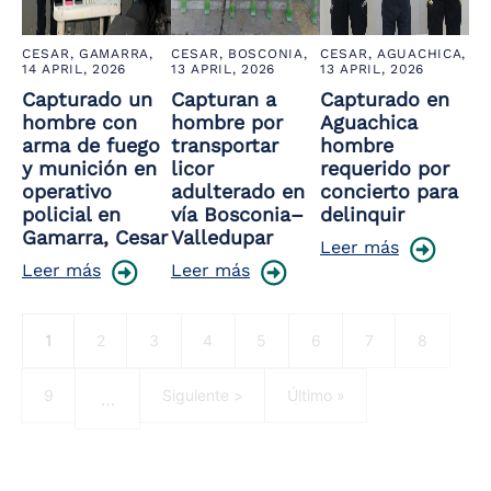
CESAR, GAMARRA,
CESAR, BOSCONIA,
CESAR, AGUACHICA,
14 APRIL, 2026
13 APRIL, 2026
13 APRIL, 2026
Capturado un
Capturan a
Capturado en
hombre con
hombre por
Aguachica
arma de fuego
transportar
hombre
y munición en
licor
requerido por
operativo
adulterado en
concierto para
policial en
vía Bosconia–
delinquir
Gamarra, Cesar
Valledupar
Leer más
Leer más
Leer más
Pagination
Current page
Página
Página
Página
Página
Página
Página
Página
1
2
3
4
5
6
7
8
Página
Next page
Last page
9
Siguiente >
Último »
…