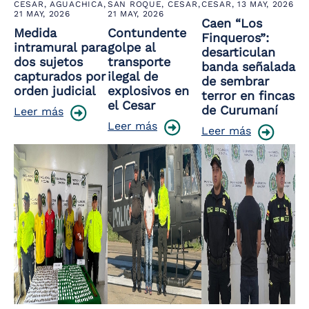
CESAR, AGUACHICA,
SAN ROQUE, CESAR,
CESAR,
13 MAY, 2026
21 MAY, 2026
21 MAY, 2026
Caen “Los
Medida
Contundente
Finqueros”:
intramural para
golpe al
desarticulan
dos sujetos
transporte
banda señalada
capturados por
ilegal de
de sembrar
orden judicial
explosivos en
terror en fincas
el Cesar
de Curumaní
Leer más
Leer más
Leer más