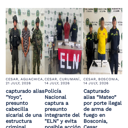
the
screen
reader
to
help
you
navigate
and
interact
with
the
content.
CESAR, AGUACHICA,
CESAR, CURUMANÍ,
CESAR, BOSCONIA,
21 JULY, 2026
14 JULY, 2026
14 JULY, 2026
capturado alias
Policía
Capturado
"Yoyo",
Nacional
alias “Mateo”
presunto
captura a
por porte ilegal
cabecilla
presunto
de arma de
sicarial de una
integrante del
fuego en
estructura
"ELN" y evita
Bosconia,
criminal
posible acción
Cesar