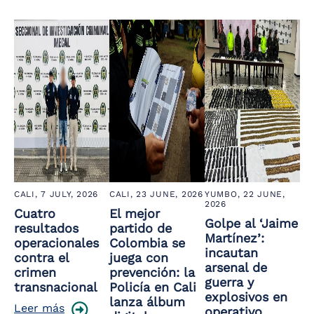
the
screen
reader
to
help
you
navigate
and
interact
with
the
content.
CALI,
7 JULY, 2026
CALI,
23 JUNE, 2026
YUMBO,
22 JUNE,
2026
Cuatro
El mejor
Golpe al ‘Jaime
resultados
partido de
Martínez’:
operacionales
Colombia se
incautan
contra el
juega con
arsenal de
crimen
prevención: la
guerra y
transnacional
Policía en Cali
explosivos en
lanza álbum
Leer más
operativo