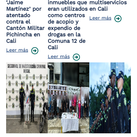
‘Jaime
inmuebles que
multiservicios
Martínez’ por
eran utilizados
en Cali
atentado
como centros
Leer más
contra el
de acopio y
Cantón Militar
expendio de
Pichincha en
drogas en la
Cali
Comuna 12 de
Cali
Leer más
Leer más