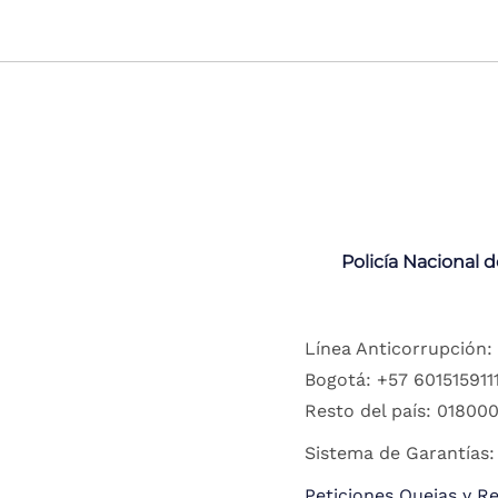
Policía Nacional 
Línea Anticorrupción:
Bogotá: +57 6015159111
Resto del país: 018000
Sistema de Garantías:
Peticiones Quejas y R