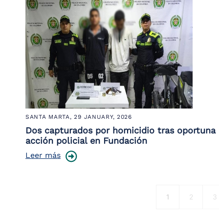
SANTA MARTA,
29 JANUARY, 2026
Dos capturados por homicidio tras oportuna
acción policial en Fundación
Leer más
Pagination
Current page
Página
P
1
2
3