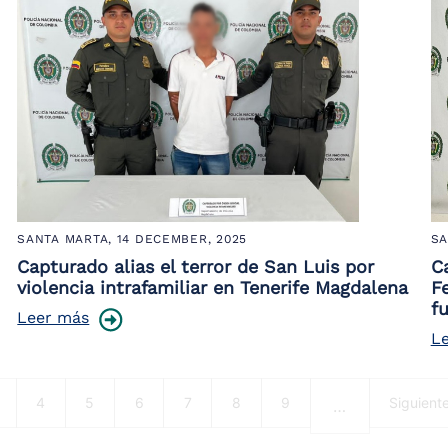
SANTA MARTA,
14 DECEMBER, 2025
SA
Capturado alias el terror de San Luis por
C
violencia intrafamiliar en Tenerife Magdalena
F
fu
Leer más
L
ágina
Página
Página
Página
Página
Página
Página
Next pa
4
5
6
7
8
9
Siguient
…