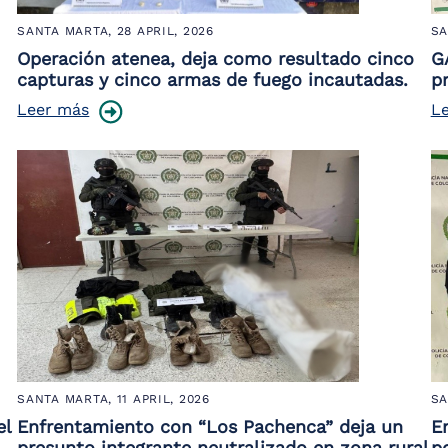
SANTA MARTA,
28 APRIL, 2026
SA
Operación atenea, deja como resultado cinco
G
capturas y cinco armas de fuego incautadas.
p
Leer más
L
SANTA MARTA,
11 APRIL, 2026
SA
el
Enfrentamiento con “Los Pachenca” deja un
E
presunto integrante neutralizado en zona rural
po