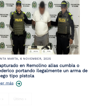
NTA MARTA,
6 NOVEMBER, 2025
apturado en Remolino alias cumbia o
ederico portando ilegalmente un arma de
ego tipo pistola
eer más
ge
Last page
e >
Último »