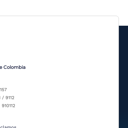
de Colombia
 157
 / 9112
 910112
eclamos