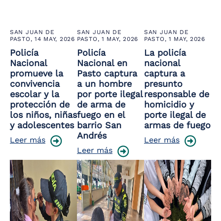
SAN JUAN DE
SAN JUAN DE
SAN JUAN DE
PASTO,
14 MAY, 2026
PASTO,
1 MAY, 2026
PASTO,
1 MAY, 2026
Policía
Policía
La policía
Nacional
Nacional en
nacional
promueve la
Pasto captura
captura a
convivencia
a un hombre
presunto
escolar y la
por porte ilegal
responsable de
protección de
de arma de
homicidio y
los niños, niñas
fuego en el
porte ilegal de
y adolescentes
barrio San
armas de fuego
Andrés
Leer más
Leer más
Leer más