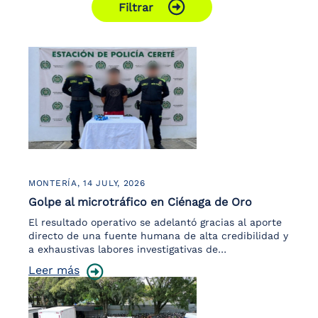
Filtrar
the
screen
reader
to
help
you
navigate
and
interact
with
the
content.
MONTERÍA,
14 JULY, 2026
Golpe al microtráfico en Ciénaga de Oro
El resultado operativo se adelantó gracias al aporte
directo de una fuente humana de alta credibilidad y
a exhaustivas labores investigativas de…
Leer más