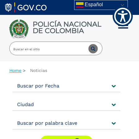
Welcome
Skip to main content
Español
to
All
in
POLICÍA NACIONAL
One
Toggle m
DE COLOMBIA
Accessibility
screen
reader.
To
start
the
All
Home
Noticias
in
One
Accessibility
Buscar por Fecha
screen
reader,
press
Ciudad
"Ctrl
+
/".
Buscar por palabra clave
This
shortcut
activates