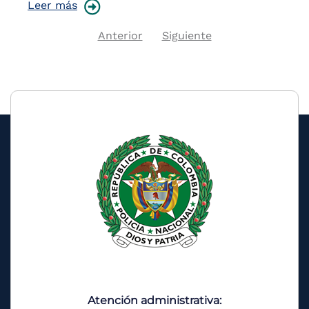
Leer más
Previous
Next
Anterior
Siguiente
Pagination
page
page
Atención administrativa: