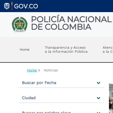
Welcome
Skip to main content
to
All
in
POLICÍA NACIONAL
One
DE COLOMBIA
Accessibility
screen
reader.
Toggle menu
To
start
Transparencia y Acceso
Atenc
Home
the
a la Información Pública
a la 
All
in
One
Accessibility
Home
Noticias
screen
reader,
Buscar por Fecha
press
"Ctrl
+
Ciudad
/".
This
shortcut
activates
Buscar por palabra clave