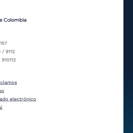
de Colombia
 157
 / 9112
 910112
eclamos
so
tado electrónico
al