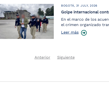
BOGOTÁ,
31 JULY, 2026
Golpe internacional contr
En el marco de los acuer
el crimen organizado tra
Leer más
Previous
Next
Anterior
Siguiente
Pagination
page
page