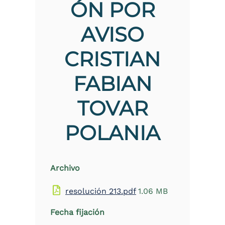
ÓN POR
the
screen
AVISO
reader
to
help
CRISTIAN
you
navigate
and
FABIAN
interact
with
TOVAR
the
content.
POLANIA
Archivo
resolución 213.pdf
1.06 MB
Fecha fijación