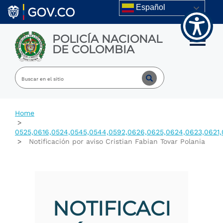
Welcome
Skip to main content
Español
to
All
in
POLICÍA NACIONAL
One
Toggle m
DE COLOMBIA
Accessibility
screen
reader.
To
start
the
All
Home
in
One
0525,0616,0524,0545,0544,0592,0626,0625,0624,0623,0621,
Accessibility
Notificación por aviso Cristian Fabian Tovar Polania
screen
reader,
press
"Ctrl
+
/".
NOTIFICACI
This
shortcut
activates