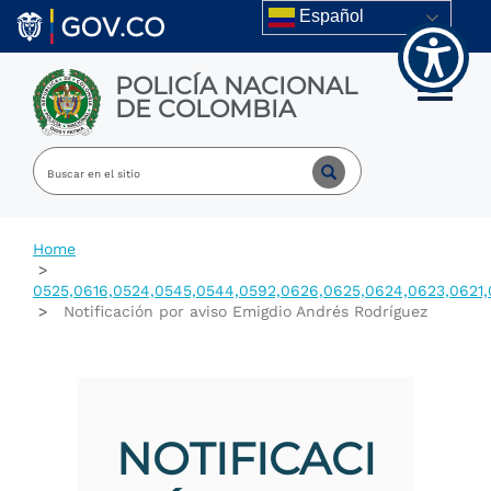
Welcome
Skip to main content
Español
to
All
in
POLICÍA NACIONAL
One
Toggle m
DE COLOMBIA
Accessibility
screen
reader.
To
start
the
All
Home
in
One
0525,0616,0524,0545,0544,0592,0626,0625,0624,0623,0621,
Accessibility
Notificación por aviso Emigdio Andrés Rodríguez
screen
reader,
press
"Ctrl
+
/".
NOTIFICACI
This
shortcut
activates