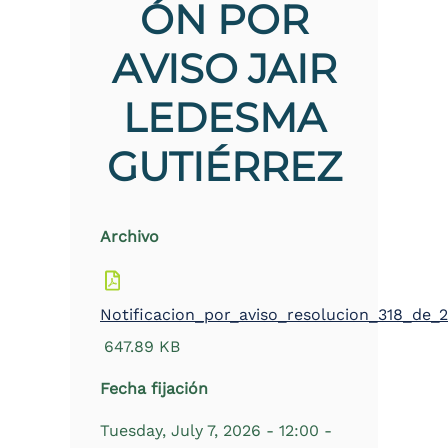
ÓN POR
the
screen
AVISO JAIR
reader
to
help
LEDESMA
you
navigate
and
GUTIÉRREZ
interact
with
the
content.
Archivo
Notificacion_por_aviso_resolucion_318_de_
647.89 KB
Fecha fijación
Tuesday, July 7, 2026 - 12:00
-