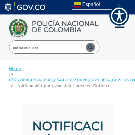
Welcome
Skip to main content
Español
to
All
in
POLICÍA NACIONAL
One
Toggle m
DE COLOMBIA
Accessibility
screen
reader.
To
start
the
All
Home
in
One
0525,0616,0524,0545,0544,0592,0626,0625,0624,0623,0621,
Accessibility
Notificación por aviso Jair Ledesma Gutiérrez
screen
reader,
press
"Ctrl
+
/".
NOTIFICACI
This
shortcut
activates