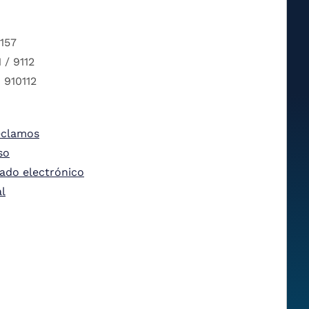
 157
 / 9112
 910112
eclamos
so
tado electrónico
al