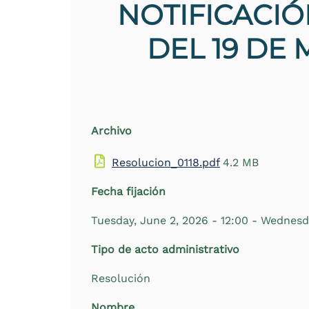
NOTIFICACIÓ
the
screen
reader
DEL 19 DE
to
help
you
navigate
and
interact
with
Archivo
the
content.
Resolucion_0118.pdf
4.2 MB
Fecha fijación
Tuesday, June 2, 2026 - 12:00
-
Wednesda
Tipo de acto administrativo
Resolución
Nombre