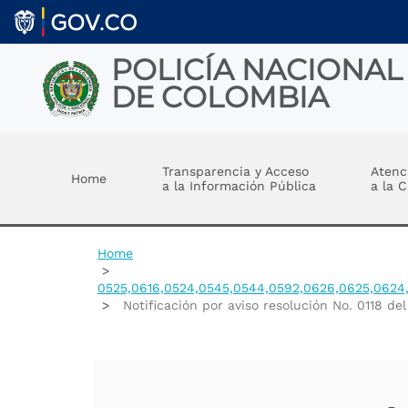
Welcome
Skip to main content
to
All
in
POLICÍA NACIONAL
One
DE COLOMBIA
Accessibility
screen
reader.
Toggle menu
To
start
Transparencia y Acceso
Atenc
Home
the
a la Información Pública
a la 
All
in
One
Accessibility
Home
screen
reader,
0525,0616,0524,0545,0544,0592,0626,0625,0624,
press
Notificación por aviso resolución No. 0118 d
"Ctrl
+
/".
This
shortcut
activates