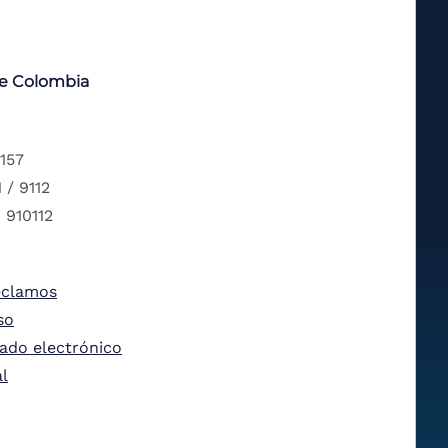
de Colombia
 157
 / 9112
 910112
eclamos
so
tado electrónico
al