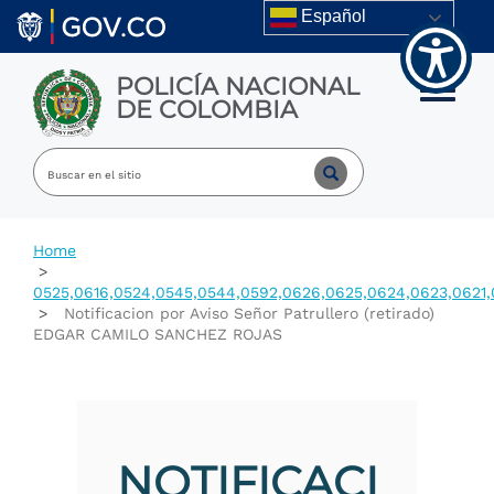
Welcome
Skip to main content
Español
to
All
in
POLICÍA NACIONAL
One
Toggle m
DE COLOMBIA
Accessibility
screen
reader.
To
start
the
All
Home
in
One
0525,0616,0524,0545,0544,0592,0626,0625,0624,0623,0621,
Accessibility
Notificacion por Aviso Señor Patrullero (retirado)
screen
EDGAR CAMILO SANCHEZ ROJAS
reader,
press
"Ctrl
+
/".
This
NOTIFICACI
shortcut
activates