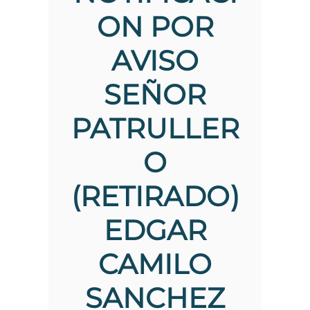
the
ON POR
screen
reader
AVISO
to
help
you
SEÑOR
navigate
and
interact
PATRULLER
with
the
O
content.
(RETIRADO)
EDGAR
CAMILO
SANCHEZ