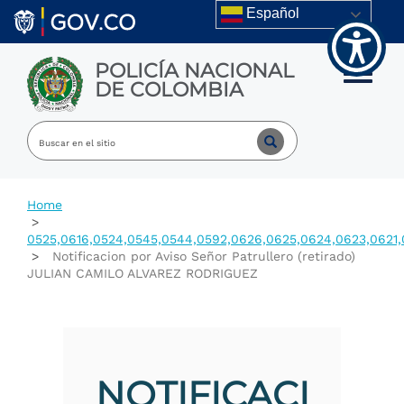
Welcome
Skip to main content
Español
to
All
in
POLICÍA NACIONAL
One
Toggle m
DE COLOMBIA
Accessibility
screen
reader.
To
start
the
All
Home
in
One
0525,0616,0524,0545,0544,0592,0626,0625,0624,0623,0621,
Accessibility
Notificacion por Aviso Señor Patrullero (retirado)
screen
JULIAN CAMILO ALVAREZ RODRIGUEZ
reader,
press
"Ctrl
+
/".
This
NOTIFICACI
shortcut
activates