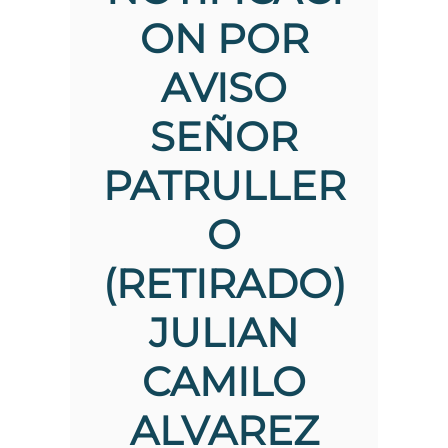
the
ON POR
screen
reader
AVISO
to
help
you
SEÑOR
navigate
and
interact
PATRULLER
with
the
O
content.
(RETIRADO)
JULIAN
CAMILO
ALVAREZ